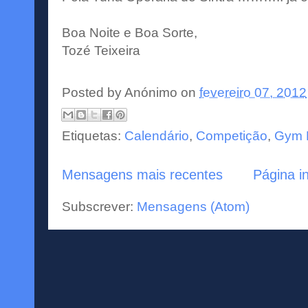
Boa Noite e Boa Sorte,
Tozé Teixeira
Posted by
Anónimo
on
fevereiro 07, 2012
Etiquetas:
Calendário
,
Competição
,
Gym F
Mensagens mais recentes
Página in
Subscrever:
Mensagens (Atom)