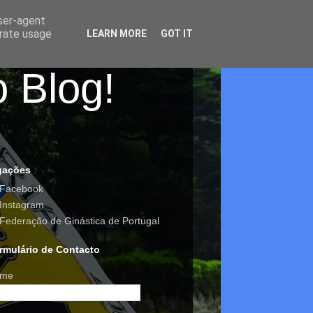
user-agent
erate usage
LEARN MORE
GOT IT
o Blog!
gações
Facebook
Instagram
Federação de Ginástica de Portugal
rmulário de Contacto
me