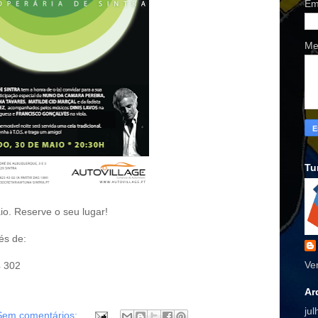
Em
Me
Tu
io. Reserve o seu lugar!
és de:
Ve
 302
Ar
ju
Sem comentários: