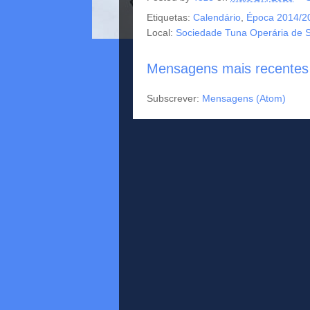
Etiquetas:
Calendário
,
Época 2014/2
Local:
Sociedade Tuna Operária de S
Mensagens mais recentes
Subscrever:
Mensagens (Atom)