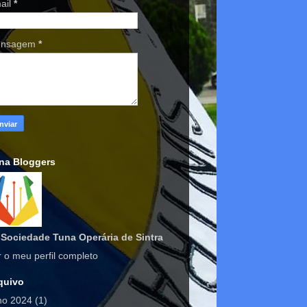
ail
*
nsagem
*
na Bloggers
Sociedade Tuna Operária de Sintra
r o meu perfil completo
quivo
lho 2024
(1)