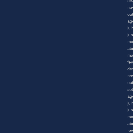
de
no
ou
ag
ju
ju
ma
abr
ma
fe
de
no
ou
se
ag
ju
ju
ma
abr
fe