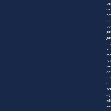
ja
de
no
ou
ag
ju
ju
ma
abr
ma
fe
ja
de
no
ou
se
ag
ju
ju