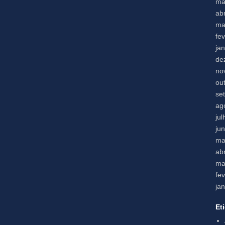
ma
abr
ma
fe
ja
de
no
ou
se
ag
ju
ju
ma
abr
ma
fe
ja
Et