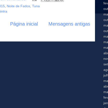
fe
015
,
Noite de Fados
,
Tuna
ou
intra
ma
ou
Página inicial
Mensagens antigas
ma
ou
ma
ma
ma
abr
no
se
ag
ju
ma
abr
ma
fe
ja