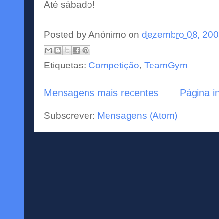
Até
sábado
!
Posted by
Anónimo
on
dezembro 08, 20
Etiquetas:
Competição
,
TeamGym
Mensagens mais recentes
Página in
Subscrever:
Mensagens (Atom)