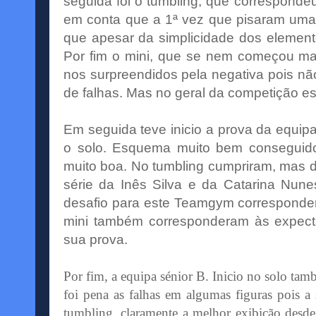
seguida foi o
tumbling
, que
corresponde
em conta que a 1ª vez que pisaram uma 
que apesar da
simplicidade
dos elemento
Por fim o
mini
, que se nem começou mal, 
nos surpreendidos pela negativa pois n
de falhas. Mas no geral da competição e
Em seguida teve inicio a prova da equip
o solo. Esquema muito bem conseguido
muito boa. No
tumbling
cumpriram, mas d
série da Inês Silva e da Catarina Nun
desafio para este
Teamgym
correspond
mini
também
corresponderam
às expect
sua prova.
Por fim, a equipa sénior B. Inicio no solo t
foi pena as falhas em algumas figuras pois a 
tumbling
, claramente a melhor exibição desd