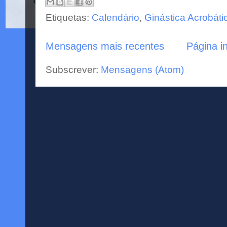
Etiquetas:
Calendário
,
Ginástica Acrobáti
Mensagens mais recentes
Página in
Subscrever:
Mensagens (Atom)