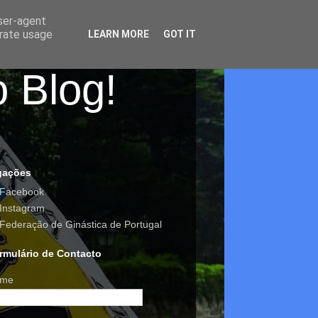
user-agent
erate usage
LEARN MORE
GOT IT
o Blog!
gações
Facebook
Instagram
Federação de Ginástica de Portugal
rmulário de Contacto
me