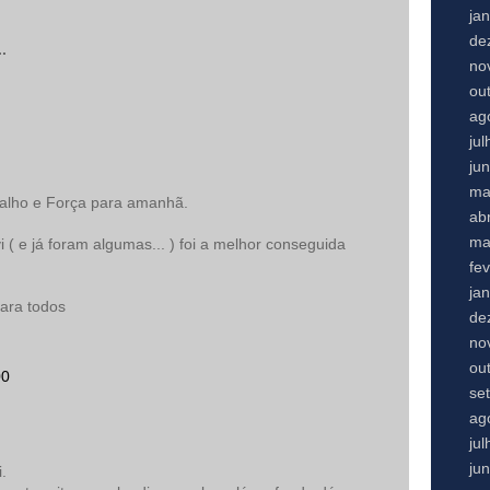
ja
de
.
no
ou
ag
ju
ju
ma
balho e Força para amanhã.
abr
ma
 ( e já foram algumas... ) foi a melhor conseguida
fe
ja
para todos
de
no
ou
00
se
ag
ju
ju
.