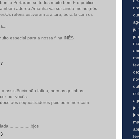
de
onito.Portaram se todos muito bem.E o publico
no
 tambem adorou.Amanha vai ser ainda melhor,nós
er.Os reféns estiveram a altura, bora lá com os
ou
ag
a...
ju
ju
uito especial para a nossa filha INÊS
ma
abr
ma
07
fe
de
no
ou
 assistência não faltou, nem os gritinhos.
se
cer por vocês.
ag
 doce aos sequestradores pois bem merecem.
ju
ju
ma
 .................bjos
abr
13
fe