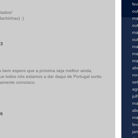
fe
ou
tados!
ma
achinhas) :)
ou
ma
ou
53
ma
ma
ma
abr
eu bem espero que a próxima seja melhor ainda,
no
ue todos nós estamos a dar daqui de Portugal surtiu
se
vamente convosco.
ag
s
ju
ma
abr
56
ma
fe
ja