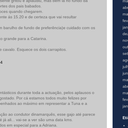
esente gritou e aplaudiu, mas bem lá no fundo dá
ma
ortes dos pais babados.
abr
oces quando chegarem.
ma
e ás 15.20 e de certeza que vai resultar
fe
ja
m barulho de fundo de preferência)e cuidado com os
de
to grande para a Catarina.
no
ou
de cavalo. Esquece os dois carrapitos.
se
ag
04
ju
ju
ma
abr
antásticos durante toda a actuação, pelos aplausos o
ma
gostado. Por cá estamos todos muito felizes por
fe
penhados ao máximo em representar a Tuna e a
ja
ação ao condutor dinamarquês, esse gajo até parece
Et
 já ali... vai-se a ver são uma data kms.
dos em especial para a Adriana.