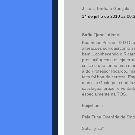
J. Luís, Emilia e Gonçalo
14 de julho de 2010 às 00:
Sofia "jose" disse...
Boa meus Petizes :D:D:D a
alterações sofridas(como s
bem....conhecendo o Ricar
prestação( caso esteja err
critica e que tenho uma man
à do Professor Ricardo...ma
feita foi boa de certeza. E
mas sim Gosto pelo que faz
satisfação, prazer e vontad
especialmente na TOS.
Beijinhos e
Pela Tuna Operária de Sintra
Sofia "jose"