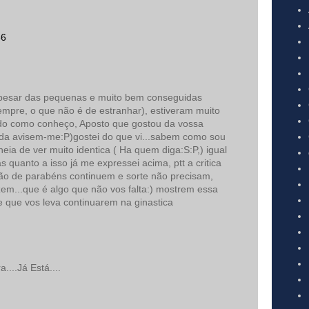
36
pesar das pequenas e muito bem conseguidas
empre, o que não é de estranhar), estiveram muito
do como conheço, Aposto que gostou da vossa
ada avisem-me:P)gostei do que vi...sabem como sou
eia de ver muito identica ( Ha quem diga:S:P,) igual
s quanto a isso já me expressei acima, ptt a critica
stão de parabéns continuem e sorte não precisam,
em...que é algo que não vos falta:) mostrem essa
e que vos leva continuarem na ginastica
....Já Está....