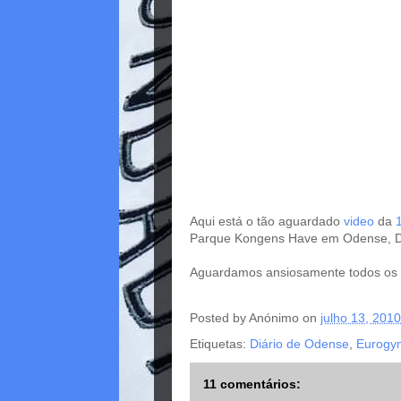
Aqui está o tão aguardado
video
da
Parque Kongens Have em Odense, D
Aguardamos ansiosamente todos os v
Posted by
Anónimo
on
julho 13, 2010
Etiquetas:
Diário de Odense
,
Eurogy
11 comentários: