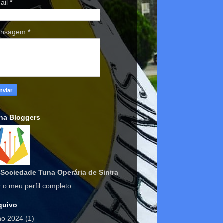
ail
*
nsagem
*
na Bloggers
Sociedade Tuna Operária de Sintra
r o meu perfil completo
quivo
lho 2024
(1)