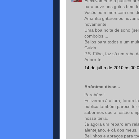
Efectivamente o publico pr
para ouvir uns gritos bem f
Vocês bem merecem uns d
Amanhã gritaremos novament
novamente.
Uma boa noite de sono (se
comboios....
Beijos para todos e um mui
Guida
P.S. Filha, faz só um rabo 
Adoro-te
14 de julho de 2010 às 00:
Anónimo disse...
Parabéns!
Estiveram à altura, foram f
público também parece ter 
sabermos que aí estão em
nossa terra.
Já agora um reparo em rel
alentejano, é cá dos meus, é
Beijinhos e abraços para to