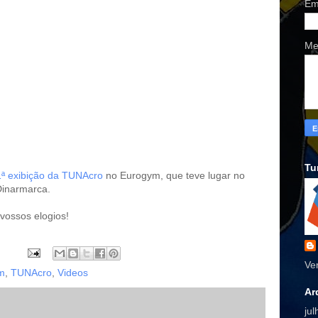
Em
Me
Tu
1ª exibição da TUNAcro
no Eurogym, que teve lugar no
inarmarca.
ossos elogios!
Ve
m
,
TUNAcro
,
Videos
Ar
ju