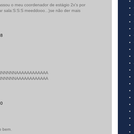
passou o meu coordenador de estágio 2x's por
gar sala:S:S:S meeddooo...)se não der mais
18
NNNNNAAAAAAAAAAAA
NNNNNAAAAAAAAAAAA
20
o bem.