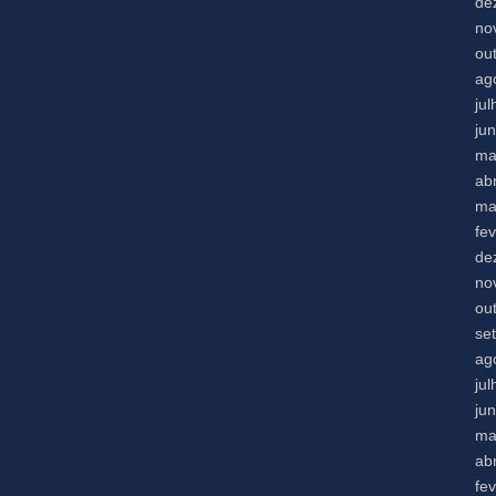
de
no
ou
ag
ju
ju
ma
abr
ma
fe
de
no
ou
se
ag
ju
ju
ma
abr
fe