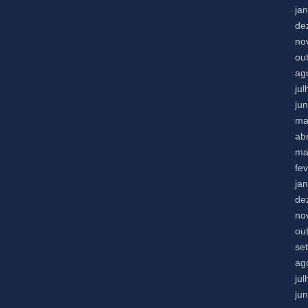
ja
de
no
ou
ag
ju
ju
ma
abr
ma
fe
ja
de
no
ou
se
ag
ju
ju