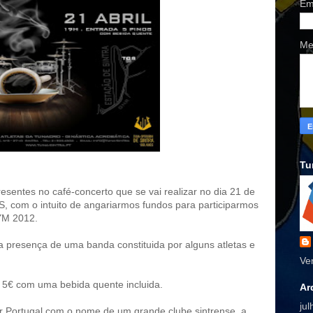
Em
Me
Tu
sentes no café-concerto que se vai realizar no dia 21 de
S, com o intuito de angariarmos fundos para participarmos
YM 2012.
 presença de uma banda constituida por alguns atletas e
Ve
e 5€ com uma bebida quente incluida.
Ar
ju
 Portugal com o nome de um grande clube sintrense, a