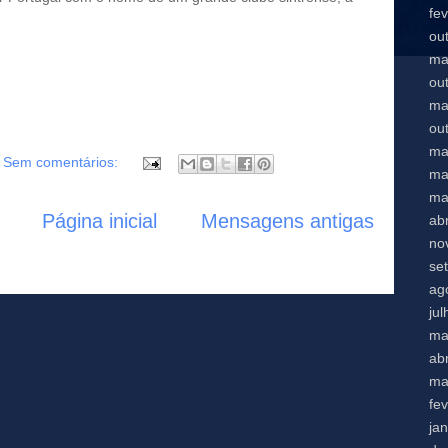
fe
ou
ma
ou
ma
ou
ma
Sem comentários:
ma
ma
Página inicial
Mensagens antigas
abr
no
se
ag
ju
ma
abr
ma
fe
ja