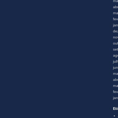
ma
abr
ma
fe
ja
de
no
ou
se
ag
ju
ju
ma
abr
ma
fe
ja
Et