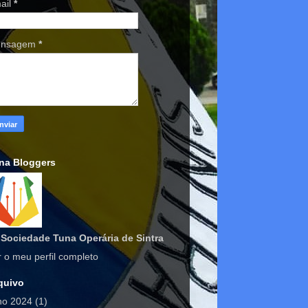
ail
*
nsagem
*
na Bloggers
Sociedade Tuna Operária de Sintra
r o meu perfil completo
quivo
lho 2024
(1)