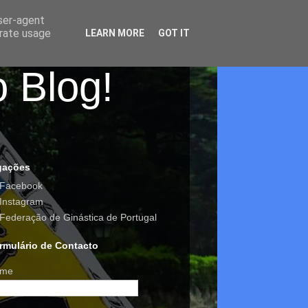
user-agent
erate usage
LEARN MORE
GOT IT
o Blog!
gações
Facebook
Instagram
Federação de Ginástica de Portugal
rmulário de Contacto
me