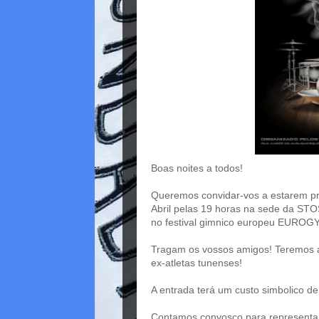
Boas noites a todos!
Queremos convidar-vos a estarem pre
Abril pelas 19 horas na sede da STO
no festival gimnico europeu EUROG
Tragam os vossos amigos! Teremos a
ex-atletas tunenses!
A entrada terá um custo simbolico d
Contamos convosco para representar