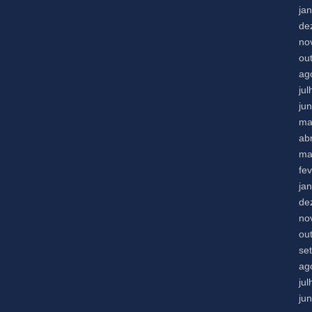
ja
de
no
ou
ag
ju
ju
ma
abr
ma
fe
ja
de
no
ou
se
ag
ju
ju