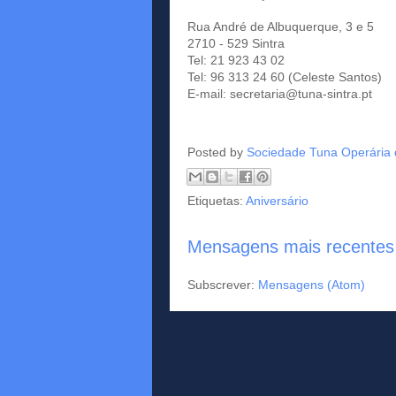
Rua André de Albuquerque, 3 e 5
2710 - 529 Sintra
Tel: 21 923 43 02
Tel: 96 313 24 60 (Celeste Santos)
E-mail:
secretaria@tuna-sintra.pt
Posted by
Sociedade Tuna Operária 
Etiquetas:
Aniversário
Mensagens mais recentes
Subscrever:
Mensagens (Atom)