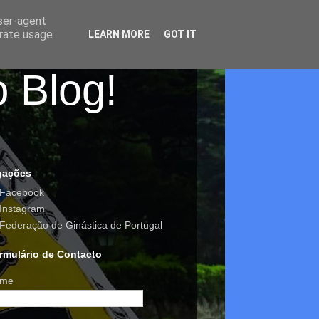
user-agent
erate usage
LEARN MORE
GOT IT
o Blog!
gações
Facebook
Instagram
Federação de Ginástica de Portugal
rmulário de Contacto
me