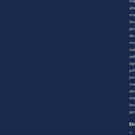
ma
abr
ma
fe
ja
de
no
ou
se
ag
ju
ju
ma
abr
ma
fe
ja
Et