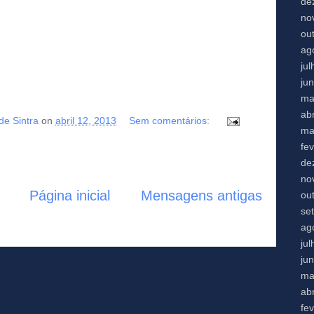
de
no
ou
ag
ju
ju
ma
abr
de Sintra
on
abril 12, 2013
Sem comentários:
ma
fe
de
no
Página inicial
Mensagens antigas
ou
se
ag
ju
ju
ma
abr
fe