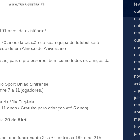
fe
ou
ma
ou
101 anos de existência!
ma
ou
s 70 anos da criação da sua equipa de futebol será
ma
uido de um Almoço de Aniversário.
ma
etas, pais e professores, bem como todos os amigos da
ma
abr
no
se
io Sport União Sintrense
tre 7 a 11 jogadores.)
ag
ju
a da Vila Eugénia
ma
 11 anos / Gratuito para crianças até 5 anos)
abr
ma
dia
20 de Abril
.
fe
ja
ube, que funciona de 2ª a 6ª, entre as 18h e as 21h.