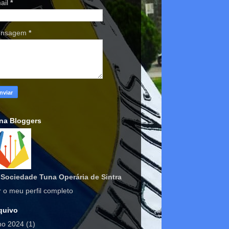
ail
*
nsagem
*
na Bloggers
Sociedade Tuna Operária de Sintra
r o meu perfil completo
quivo
lho 2024
(1)