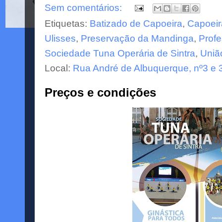
Sem comentários:
Etiquetas:
Batizado de Capoeira
,
Capoeir
Ulisses
,
Preservação da Mandinga
,
Profe
Sociedade Tuna Operária de Sintra
,
União
Local:
Rua André de Albuquerque, nº3 e 3
Preços e condições