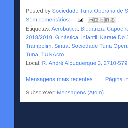
Posted by
Sociedade Tuna Operária de S
Sem comentários:
Etiquetas:
Acrobática
,
Biodanza
,
Capoeir
2018/2019
,
Ginástica
,
Infantil
,
Karate Do 
Trampolim
,
Sintra
,
Sociedade Tuna Operár
Tuna
,
TUNAcro
Local:
R. André Albuquerque 3, 2710-579 
Mensagens mais recentes
Página in
Subscrever:
Mensagens (Atom)