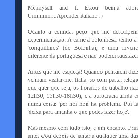
Me,myself and I. Estou bem,a ador
Ummmm....Aprender italiano ;)
Quanto a comida, peço que me desculpem 
experimentaçao. A carne a bolonhesa, tenho 
'conquillinos' (de Bolonha), e uma invenç
diferente da portuguesa e nao poderei satisfazer
Antes que me esqueça! Quando pensarem dizer 
venham visitar-me. Italia: so com pasta, relog
que quer que seja, os horarios de trabalho n
12h30; 15h30-18h30), e a burocracia ainda co
numa coisa: 'per noi non ha problemi. Poi f
'deixa para amanha o que podes fazer hoje'.
Mas mesmo com tudo isto, e um encanto. Princi
antes e/ou depois de jantar a qualquer uma da