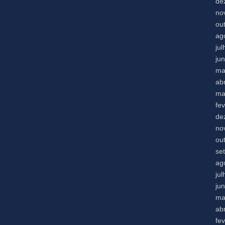
de
no
ou
ag
ju
ju
ma
abr
ma
fe
de
no
ou
se
ag
ju
ju
ma
abr
fe