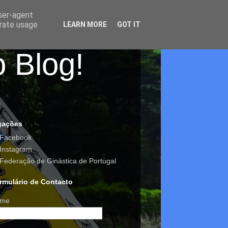
user-agent
erate usage
LEARN MORE
GOT IT
o Blog!
gações
Facebook
Instagram
Federação de Ginástica de Portugal
rmulário de Contacto
me