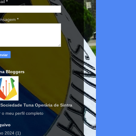
ail
*
nsagem
*
na Bloggers
Sociedade Tuna Operária de Sintra
r o meu perfil completo
quivo
lho 2024
(1)