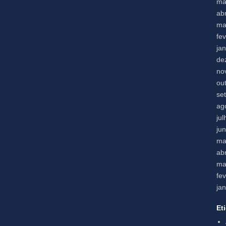
ma
abr
ma
fe
ja
de
no
ou
se
ag
ju
ju
ma
abr
ma
fe
ja
Et