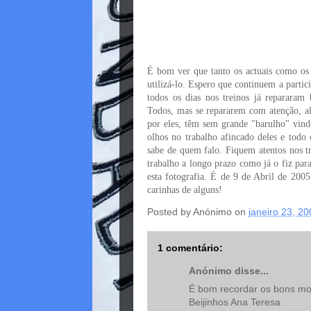
É bom ver que tanto os actuais como os 
utilizá-lo. Espero que continuem a partici
todos os dias nos treinos já reparara
Todos, mas se repararem com atenção, a
por eles, têm sem grande "barulho" vind
olhos no trabalho afincado deles e todo
sabe de quem falo. Fiquem atentos nos t
trabalho a longo prazo como já o fiz par
esta fotografia. É de 9 de Abril de 2005
carinhas de alguns!
Posted by
Anónimo
on
janeiro 23, 2
1 comentário:
Anónimo disse...
É bom recordar os bons mo
Beijinhos Ana Teresa