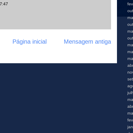
fe
17:47
ou
ma
ou
ma
ou
Página inicial
Mensagem antiga
ma
ma
ma
abr
no
se
ag
ju
ma
abr
ma
fe
ja