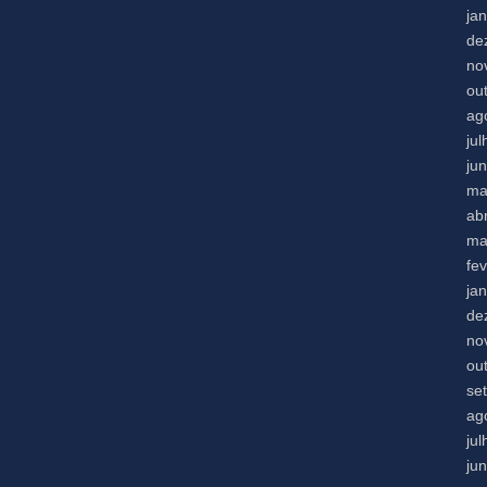
ja
de
no
ou
ag
ju
ju
ma
abr
ma
fe
ja
de
no
ou
se
ag
ju
ju