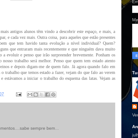
Em
Me
mais antigos alunos têm vindo a descobrir este espaço, e mais, a
par, e cada vez mais. Outra coisa, para aqueles que estão presentes
m bem que tem havido tanta evolução a nível individual? Quem?
lguns que entraram mais recentemente e que ninguém dava muito
o a evoluir e penso que irão surpreender brevemente. Ponham os
 o nosso trabalho será melhor. Penso que quem tem estado atento
reinos e depois digam-me de quem falo. Já agora quando falo em
a o trabalho que temos estado a fazer, vejam do que falo ao verem
Tu
 e estávamos a iniciar o trabalho do esquema das latas. Vejam as
007
Ve
Ar
mentos....sabe sempre bem...
ju