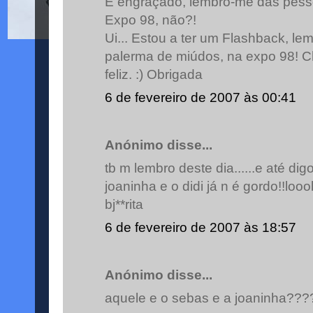
É engraçado, lembro-me das pesso
Expo 98, não?!
Ui... Estou a ter um Flashback, le
palerma de miúdos, na expo 98! Ch
feliz. :) Obrigada
6 de fevereiro de 2007 às 00:41
Anónimo disse...
tb m lembro deste dia......e até dig
joaninha e o didi já n é gordo!!looo
bj**rita
6 de fevereiro de 2007 às 18:57
Anónimo disse...
aquele e o sebas e a joaninha???