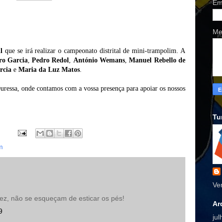
Em
Me
l
que se irá realizar o campeonato distrital de mini-trampolim. A
ro Garcia
,
Pedro Redol
,
António Wemans
,
Manuel Rebello de
rcia
e
Maria da Luz Matos
.
uressa, onde contamos com a vossa presença para apoiar os nossos
Tu
m
Ve
ez, não se esqueçam de esticar os pés!
Ar
9
ju