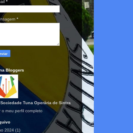
ail
*
nsagem
*
na Bloggers
Sociedade Tuna Operária de Sintra
r o meu perfil completo
quivo
lho 2024
(1)