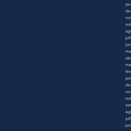
ja
de
no
ou
ag
ju
ju
ma
abr
ma
fe
ja
de
no
ou
se
ag
ju
ju