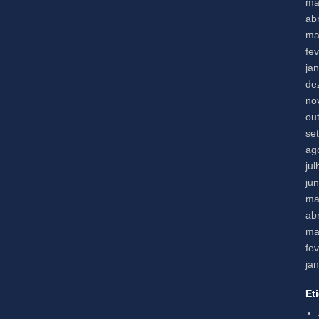
ma
abr
ma
fe
ja
de
no
ou
se
ag
ju
ju
ma
abr
ma
fe
ja
Et