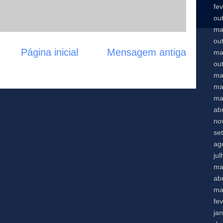
fe
ou
ma
ou
Página inicial
Mensagem antiga
ma
ou
ma
ma
ma
abr
no
se
ag
ju
ma
abr
ma
fe
ja