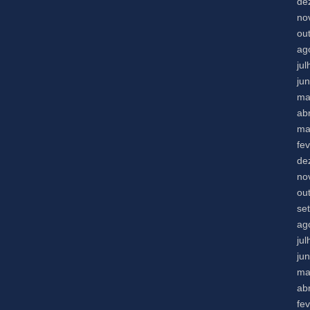
de
no
ou
ag
ju
ju
ma
abr
ma
fe
de
no
ou
se
ag
ju
ju
ma
abr
fe