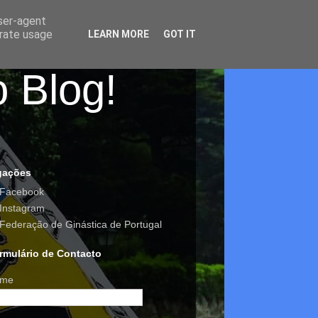
user-agent
erate usage
LEARN MORE
GOT IT
o Blog!
gações
Facebook
Instagram
Federação de Ginástica de Portugal
rmulário de Contacto
me