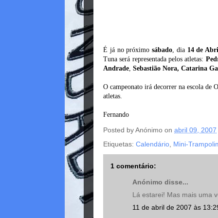
É já no próximo
sábado
, dia
14 de Abri
Tuna será representada pelos atletas:
Ped
Andrade
,
Sebastião Nora, Catarina Ga
O campeonato irá decorrer na escola de O
atletas.
Fernando
Posted by
Anónimo
on
abril 09, 2007
Etiquetas:
Calendário
,
Mini-Trampoli
1 comentário:
Anónimo disse...
Lá estarei! Mas mais uma v
11 de abril de 2007 às 13:2