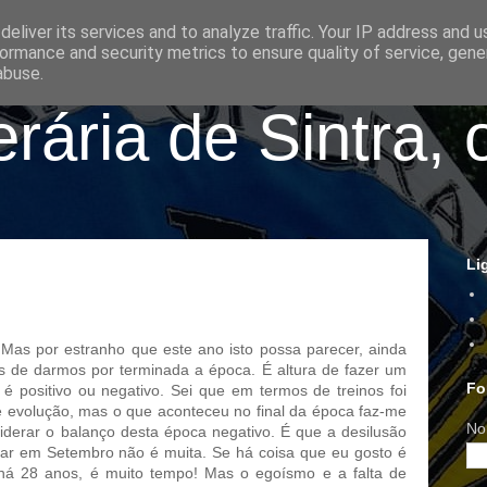
eliver its services and to analyze traffic. Your IP address and 
ormance and security metrics to ensure quality of service, gen
abuse.
ária de Sintra, 
Li
 Mas por estranho que este ano isto possa parecer, ainda
s de darmos por terminada a época. É altura de fazer um
Fo
é positivo ou negativo. Sei que em termos de treinos foi
 e evolução, mas o que aconteceu no final da época faz-me
No
iderar o balanço desta época negativo. É que a desilusão
ltar em Setembro não é muita. Se há coisa que eu gosto é
a há 28 anos, é muito tempo! Mas o
egoísmo
e a falta de