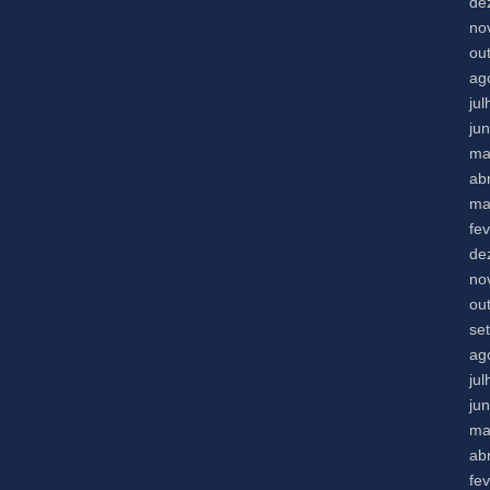
de
no
ou
ag
ju
ju
ma
abr
ma
fe
de
no
ou
se
ag
ju
ju
ma
abr
fe