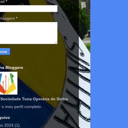
ail
*
nsagem
*
na Bloggers
Sociedade Tuna Operária de Sintra
r o meu perfil completo
quivo
lho 2024
(1)