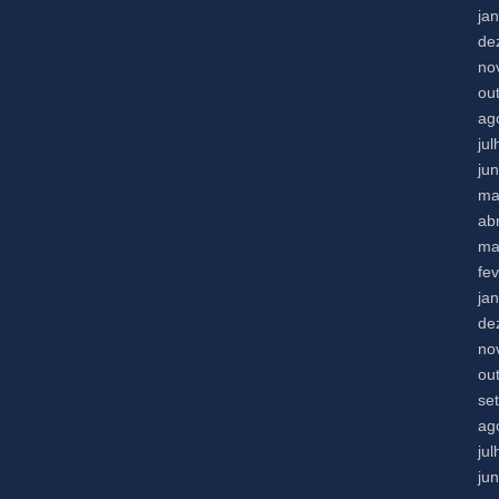
ja
de
no
ou
ag
ju
ju
ma
abr
ma
fe
ja
de
no
ou
se
ag
ju
ju