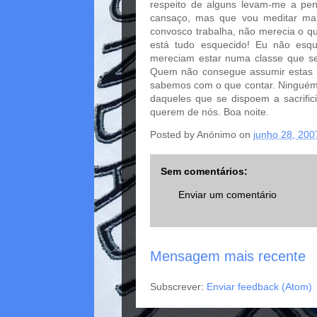
respeito de alguns levam-me a pen
cansaço, mas que vou meditar mai
convosco trabalha, não merecia o qu
está tudo esquecido! Eu não esq
mereciam estar numa classe que se 
Quem não consegue assumir estas re
sabemos com o que contar. Ninguém 
daqueles que se dispoem a sacrifi
querem de nós. Boa noite.
Posted by
Anónimo
on
junho 28, 200
Sem comentários:
Enviar um comentário
Mensagem mais recente
Subscrever:
Enviar feedback (Atom)