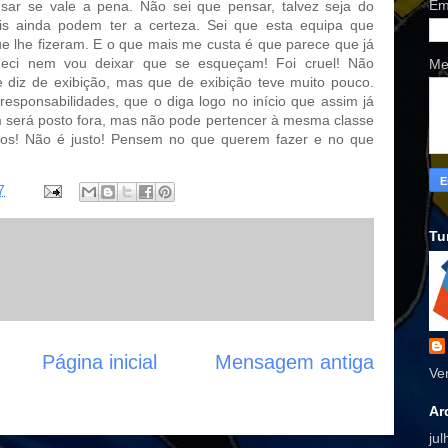
Em
sar se vale a pena. Não sei que pensar, talvez seja do
s ainda podem ter a certeza. Sei que esta equipa que
e lhe fizeram. E o que mais me custa é que parece que já
ueci nem vou deixar que se esqueçam! Foi cruel! Não
Me
diz de exibição, mas que de exibição teve muito pouco.
sponsabilidades, que o diga logo no início que assim já
será posto fora, mas não pode pertencer à mesma classe
cios! Não é justo! Pensem no que querem fazer e no que
7
Tu
Página inicial
Mensagem antiga
Ve
Ar
ju