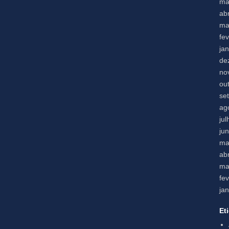
ma
abr
ma
fe
ja
de
no
ou
se
ag
ju
ju
ma
abr
ma
fe
ja
Et