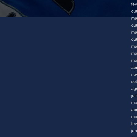
fe
ou
ma
ou
ma
ou
ma
ma
ma
abr
no
se
ag
ju
ma
abr
ma
fe
ja