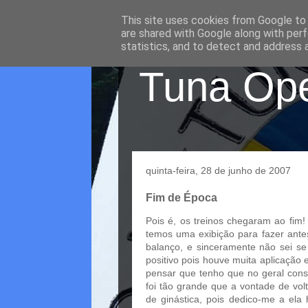
This site uses cookies from Google to d
are shared with Google along with perf
statistics, and to detect and address 
Tuna Oper
quinta-feira, 28 de junho de 2007
Fim de Época
Pois é, os treinos chegaram ao fim!
temos uma exibição para fazer ante
balanço, e sinceramente não sei se 
positivo pois houve muita aplicação
pensar que tenho que no geral cons
foi tão grande que a vontade de vo
de ginástica, pois dedico-me a el