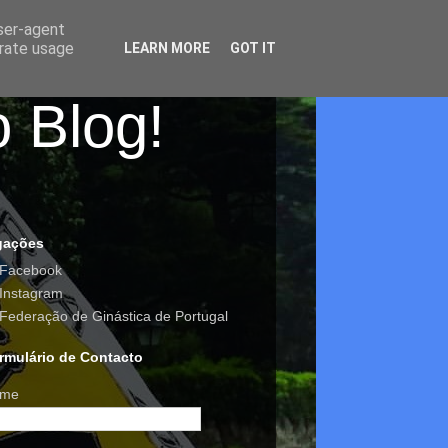
user-agent
erate usage
LEARN MORE
GOT IT
o Blog!
gações
Facebook
Instagram
Federação de Ginástica de Portugal
rmulário de Contacto
me