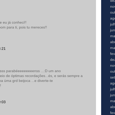
de
no
ou
ag
e eu já conheci!!
ju
bom para ti, pois tu mereces!!
ju
ma
abr
ma
8:21
fe
de
no
osssss parabéeeeeeeeenss ...:D um ano
ou
cheio de óptimas recordações...és, e serás sempre a
se
ha ùma grd beijoca ...e diverte-te
ag
!
ju
ju
ma
0:03
abr
fe