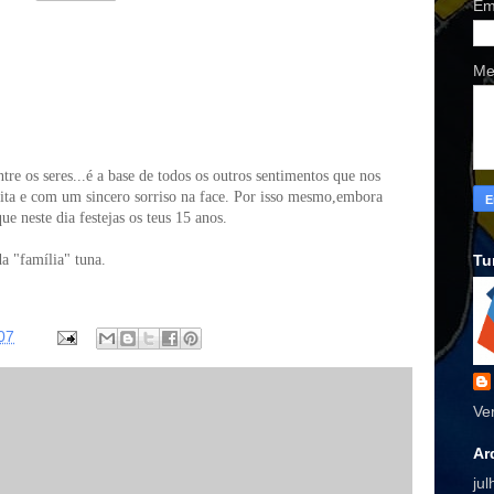
Em
Me
tre os seres...é a base de todos os outros sentimentos que nos
ta e com um sincero sorriso na face. Por isso mesmo,embora
e neste dia festejas os teus 15 anos.
 "família" tuna.
Tu
07
Ve
Ar
ju