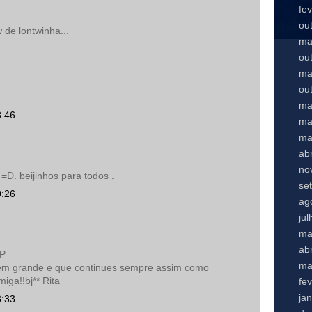
fe
ou
de lontwinha...
ma
ou
ma
ou
ma
3:46
ma
ma
abr
no
. beijinhos para todos .
se
0:26
ag
ju
ma
abr
:P
ma
em grande e que continues sempre assim como
miga!!bj** Rita
fe
ja
3:33