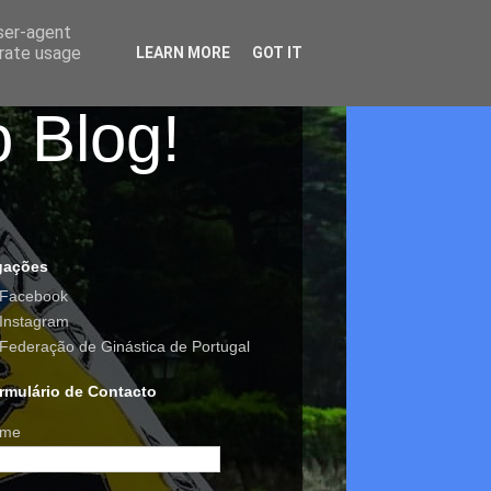
user-agent
erate usage
LEARN MORE
GOT IT
o Blog!
gações
Facebook
Instagram
Federação de Ginástica de Portugal
rmulário de Contacto
me