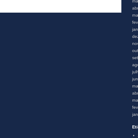
ma
abr
ma
fe
ja
de
no
ou
se
ag
ju
ju
ma
abr
ma
fe
ja
Et