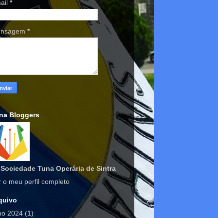
ail
*
nsagem
*
na Bloggers
Sociedade Tuna Operária de Sintra
r o meu perfil completo
quivo
lho 2024
(1)