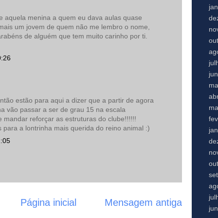
ja
ue aquela menina a quem eu dava aulas quase
de
 e mais um jovem de quem não me lembro o nome,
no
arabéns de alguém que tem muito carinho por ti.
ou
ag
0:26
ju
ju
ma
abr
tão estão para aqui a dizer que a partir de agora
ma
na vão passar a ser de grau 15 na escala
fe
 mandar reforçar as estruturas do clube!!!!!!
 para a lontrinha mais querida do reino animal :)
ja
1:05
de
no
ou
se
ag
ju
Página inicial
Mensagem antiga
ju