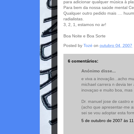
para adicionar qualquer música à play
Para bem da nossa saúde mental Celin
Qualquer outro pedido mais .... huum
radialistas.
3, 2, 1, estamos no ar!
Boa Noite e Boa Sorte
Posted by
Tozé
on
outubro 04, 2007
6 comentários:
Anónimo disse...
e viva a inovação...acho m
michael carrera n devia ter
inovaçao e muito boa, mas p
Dr. manuel jose de castro e
(acho que apresentar-me as
sei se vou adoptar esta for
5 de outubro de 2007 às 11