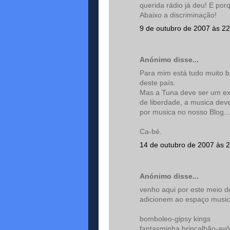
querida rádio já deu! E po
Abaixo a discriminação!
9 de outubro de 2007 às 22
Anónimo disse...
Para mim está tudo muito 
deste país.
Mas a Tuna deve ser um e
de liberdade, a musica dev
por musica no nosso Blog...
Ca-bé.
14 de outubro de 2007 às 
Anónimo disse...
venho aqui por este meio d
adicionem ao espaço musica
bomboleo-gipsy kings
fantasminha brincalhão-avô