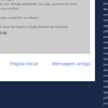
ja
lar com devida seriedade (ou seja, ponham la essa
-vos a folha)
de
no
nsão, empenho e esforço
ou
ag
l José de Castro e Solla Rebello de Andrade.
ju
22:25
ju
ma
abr
ma
fe
Página inicial
Mensagem antiga
ja
de
no
ou
se
ag
ju
ju