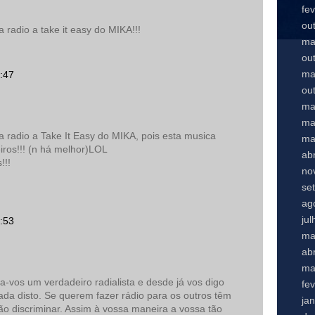
fe
ou
radio a take it easy do MIKA!!!
ma
ou
ma
:47
ou
ma
ma
 radio a Take It Easy do MIKA, pois esta musica
ma
iros!!! (n há melhor)LOL
abr
!!!
no
se
ag
ju
:53
ma
abr
ma
la-vos um verdadeiro radialista e desde já vos digo
fe
a disto. Se querem fazer rádio para os outros têm
ja
ão discriminar. Assim à vossa maneira a vossa tão