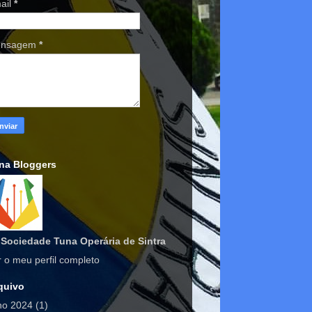
ail
*
nsagem
*
na Bloggers
Sociedade Tuna Operária de Sintra
r o meu perfil completo
quivo
lho 2024
(1)