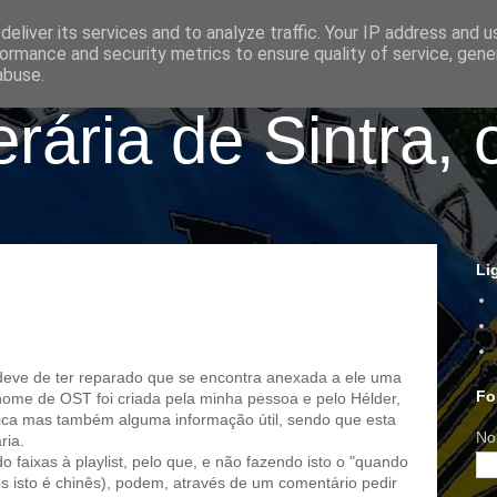
eliver its services and to analyze traffic. Your IP address and 
ormance and security metrics to ensure quality of service, gen
abuse.
ária de Sintra, 
Li
eve de ter reparado que se encontra anexada a ele uma
Fo
 nome de OST foi criada pela minha pessoa e pelo Hélder,
ica mas também alguma informação útil, sendo que esta
No
ria.
faixas à playlist, pelo que, e não fazendo isto o "quando
os isto é chinês), podem, através de um comentário pedir