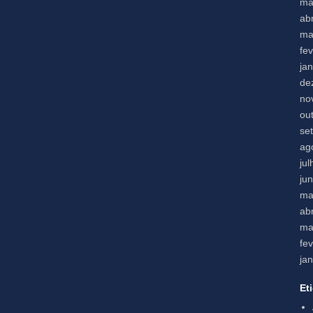
ma
abr
ma
fe
ja
de
no
ou
se
ag
ju
ju
ma
abr
ma
fe
ja
Et