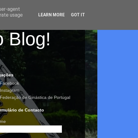
user-agent
erate usage
LEARN MORE
GOT IT
o Blog!
gações
Facebook
Instagram
Federação de Ginástica de Portugal
rmulário de Contacto
me