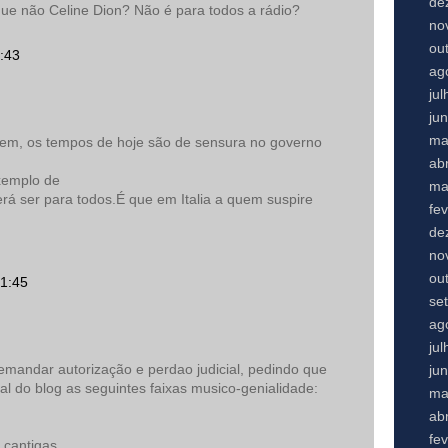
de
rque não Celine Dion? Não é para todos a rádio?
no
ou
:43
ag
ju
ju
ma
bem, os tempos de hoje são de sensura no governo
abr
xemplo de
ma
erá ser para todos.É que em Italia a quem suspire
fe
de
no
ou
21:45
se
ag
ju
emandar autorização e perdao judicial, pedindo que
ju
l do blog as seguintes faixas musico-genialidade:
ma
abr
fe
 cantigas.