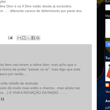
Em
list.
e Dion e os Il Divo estão desde já excluídos.
m ..... diferente carece de deferimento por parte dos
Me
Tu
uito bem nao terem a celine dion, mas acho que o
 a honra de poder "passar no ar". mas digo que esta
eca por tardia.....
 solla rebello de andrade
sim dá muito mais estilo e charme...mas ainda nao
Ve
ma....) E VIVA A INOVAÇÃO DA RADIO.........
:11
Ar
ju