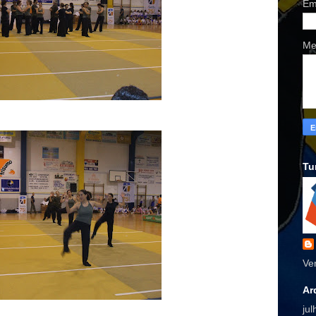
Em
Me
Tu
Ve
Ar
ju