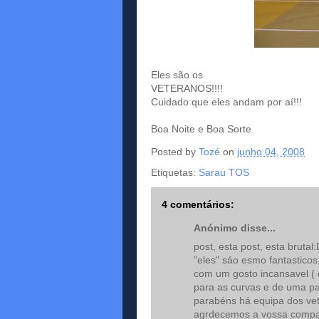
Eles são os
VETERANOS!!!!
Cuidado que eles andam por aí!!!
Boa Noite e Boa Sorte
Posted by
Tozé
on
junho 04, 2008
Etiquetas:
Sarau TOS
4 comentários:
Anónimo disse...
post, esta post, esta brutal:
"eles" sáo esmo fantasticos
com um gosto incansavel ( 
para as curvas e de uma pai
parabéns há equipa dos ve
agrdecemos a vossa compan