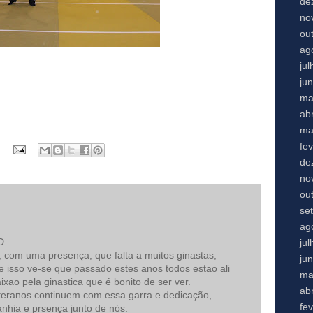
de
no
ou
ag
ju
ju
ma
abr
ma
fe
de
no
ou
se
ag
D
ju
, com uma presença, que falta a muitos ginastas,
ju
e isso ve-se que passado estes anos todos estao ali
ma
xao pela ginastica que é bonito de ser ver.
abr
teranos continuem com essa garra e dedicação,
fe
hia e prsença junto de nós.