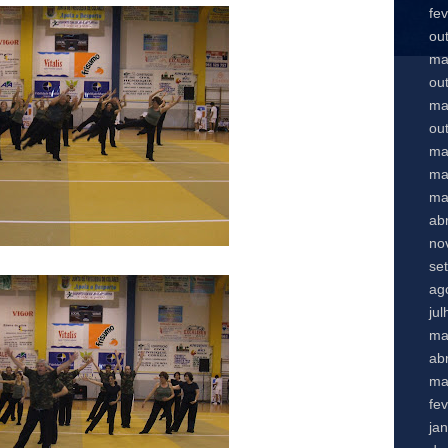
fe
ou
ma
ou
ma
ou
ma
ma
ma
abr
no
se
ag
ju
ma
abr
ma
fe
ja