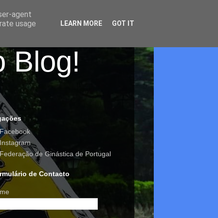
user-agent
erate usage
LEARN MORE
GOT IT
o Blog!
gações
Facebook
Instagram
Federação de Ginástica de Portugal
rmulário de Contacto
me