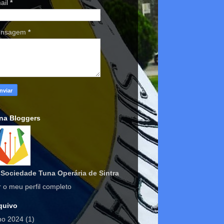
ail
*
nsagem
*
na Bloggers
Sociedade Tuna Operária de Sintra
r o meu perfil completo
quivo
lho 2024
(1)