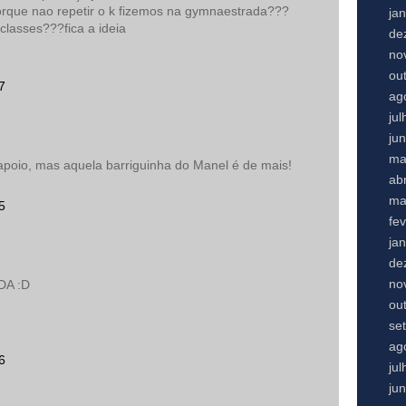
orque nao repetir o k fizemos na gymnaestrada???
ja
lasses???fica a ideia
de
no
ou
7
ag
ju
ju
ma
poio, mas aquela barriguinha do Manel é de mais!
abr
ma
5
fe
ja
de
no
A :D
ou
se
ag
6
ju
ju