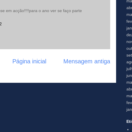
ma
abr
se em acção!!!!para o ano ver se faço parte
ma
fe
2
ja
de
no
ou
se
Página inicial
Mensagem antiga
ag
ju
ju
ma
abr
ma
fe
ja
Et