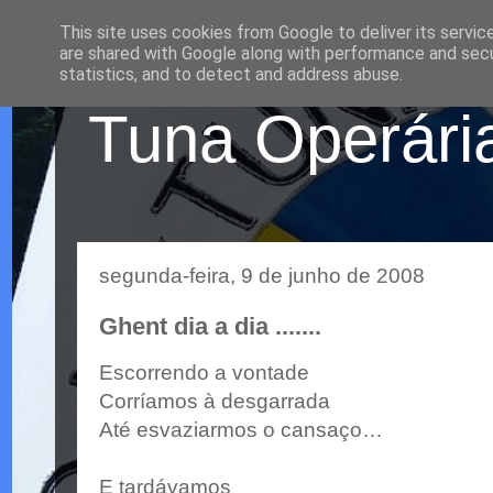
This site uses cookies from Google to deliver its servic
are shared with Google along with performance and secur
statistics, and to detect and address abuse.
Tuna Operária
segunda-feira, 9 de junho de 2008
Ghent dia a dia .......
Escorrendo a vontade
Corríamos à desgarrada
Até esvaziarmos o cansaço…
E tardávamos