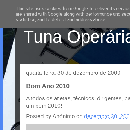
This site uses cookies from Google to deliver its servic
are shared with Google along with performance and secur
statistics, and to detect and address abuse.
Tuna Operária
quarta-feira, 30 de dezembro de 2009
Bom Ano 2010
A todos os atletas,
técnicos
, dirigentes, 
um bom 2010!
Posted by
Anónimo
on
dezembro 30, 20