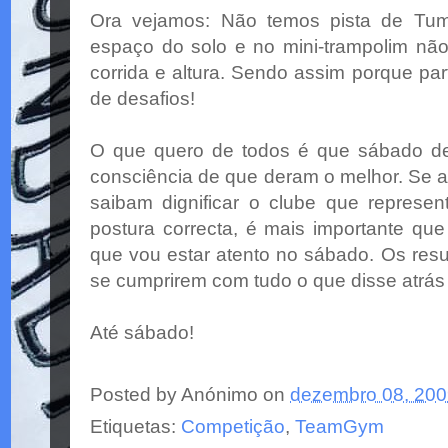
Ora vejamos: Não temos pista de
Tum
espaço do solo e no
mini
-trampolim nã
corrida e altura. Sendo assim porque p
de desafios!
O que quero de todos é que
sábado
de
consciência
de que deram o melhor. Se ass
saibam dignificar o clube que repre
postura correcta, é mais
importante
que 
que vou estar atento no
sábado
. Os res
se cumprirem com tudo o que disse
atrás
Até
sábado
!
Posted by
Anónimo
on
dezembro 08, 20
Etiquetas:
Competição
,
TeamGym