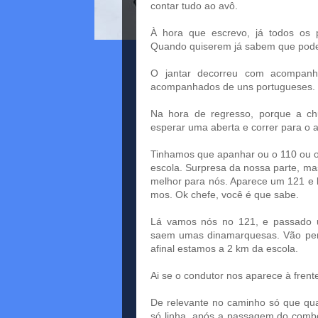
contar tudo ao avô.
À hora que escrevo, já todos os 
Quando quiserem já sabem que pode
O jantar decorreu com acompanh
acompanhados de uns portugueses. 
Na hora de regresso, porque a chu
esperar uma aberta e correr para o a
Tinhamos que apanhar ou o 110 ou o
escola. Surpresa da nossa parte, ma
melhor para nós. Aparece um 121 e l
mos. Ok chefe, você é que sabe.
Lá vamos nós no 121, e passado u
saem umas dinamarquesas. Vão perg
afinal estamos a 2 km da escola.
Ai se o condutor nos aparece à frent
De relevante no caminho só que q
só linha, após a passagem do combo