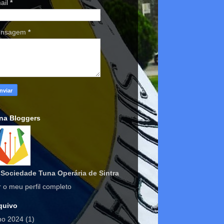
ail
*
nsagem
*
na Bloggers
Sociedade Tuna Operária de Sintra
r o meu perfil completo
quivo
lho 2024
(1)