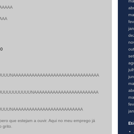
ma
AAAAA
abr
ma
AAA
fe
ja
de
no
ou
10
se
ag
ju
UUUNAAAAAAAAAAAAAAAAAAAAAAAAAAAAAAAA
ju
ma
abr
UUUUUUUUUUNAAAAAAAAAAAAAAAAAAAAAAAA
ma
fe
UUUNAAAAAAAAAAAAAAAAAAAAAAAAAA
ja
spero que estejam a ouvir. Aqui no meu emprego já
Et
 grito.