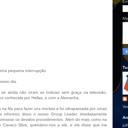
Em
Me
Tu
 uma pequena interrupção.
osso dia.
se ainda não viram as noticias sem graça na televisão,
ui conhecida por Hellas, e com a Alemanha.
Ve
 na fila para fazer uns mortais e foi ultrapassada por umas
 informou disso o nosso Group Leader, imediatamente
Ar
 tomasse os devidos procedimentos. Além do mais como na
Cavaco Silva, queixámo-nos a ele, e ele disse que iria
ju