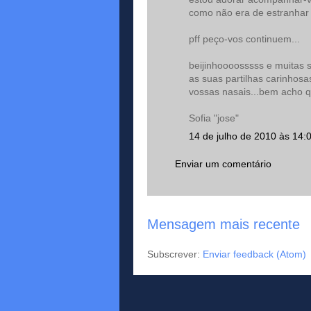
como não era de estranhar j
pff peço-vos continuem...
beijinhoooosssss e muitas 
as suas partilhas carinhos
vossas nasais...bem acho q
Sofia "jose"
14 de julho de 2010 às 14:
Enviar um comentário
Mensagem mais recente
Subscrever:
Enviar feedback (Atom)