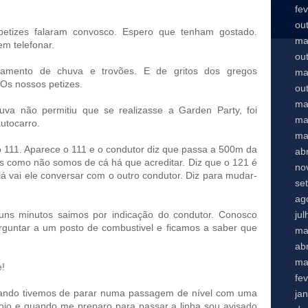
fe
ou
petizes falaram convosco. Espero que tenham gostado.
ma
m telefonar.
ou
amento de chuva e trovões. E de gritos dos gregos
ma
Os nossos petizes.
ou
ma
va não permitiu que se realizasse a Garden Party, foi
ma
utocarro.
ma
 111. Aparece o 111 e o condutor diz que passa a 500m da
abr
s como não somos de cá há que acreditar. Diz que o 121 é
no
á vai ele conversar com o outro condutor. Diz para mudar-
se
ag
ju
ns minutos saimos por indicação do condutor. Conosco
untar a um posto de combustivel e ficamos a saber que
ma
abr
ma
e!
fe
uando tivemos de parar numa passagem de nível com uma
ja
io e quando me preparo para passar a linha sou avisado