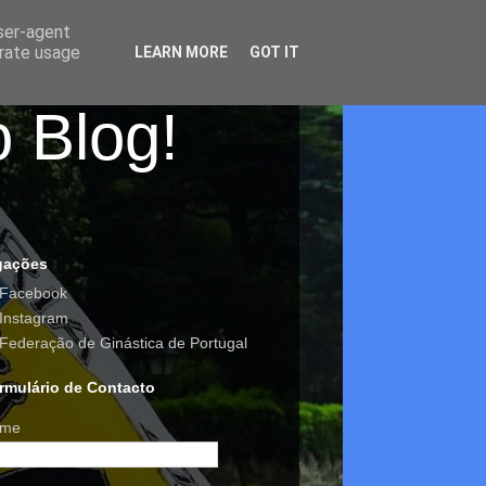
user-agent
erate usage
LEARN MORE
GOT IT
o Blog!
gações
Facebook
Instagram
Federação de Ginástica de Portugal
rmulário de Contacto
me