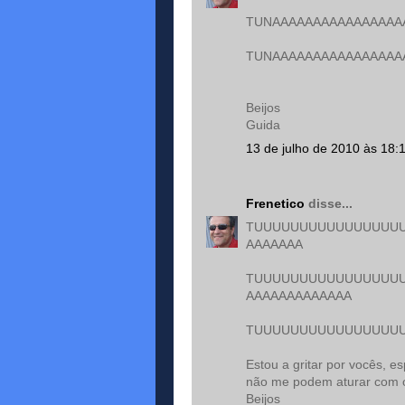
TUNAAAAAAAAAAAAAAAA
TUNAAAAAAAAAAAAAAAA
Beijos
Guida
13 de julho de 2010 às 18:
Frenetico
disse...
TUUUUUUUUUUUUUUUUU
AAAAAAA
TUUUUUUUUUUUUUUUUU
AAAAAAAAAAAAA
TUUUUUUUUUUUUUUUUU
Estou a gritar por vocês, e
não me podem aturar com o
Beijos