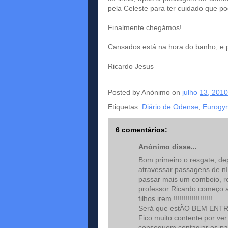
pela Celeste para ter cuidado que po
Finalmente chegámos!
Cansados está na hora do banho, e
Ricardo Jesus
Posted by
Anónimo
on
julho 13, 2010
Etiquetas:
Diário de Odense
,
Eurogy
6 comentários:
Anónimo disse...
Bom primeiro o resgate, de
atravessar passagens de ní
passar mais um comboio, re
professor Ricardo começo a
filhos irem.!!!!!!!!!!!!!!!!!!!
Será que estÃO BEM ENT
Fico muito contente por ver
conseguem contagiar os pai