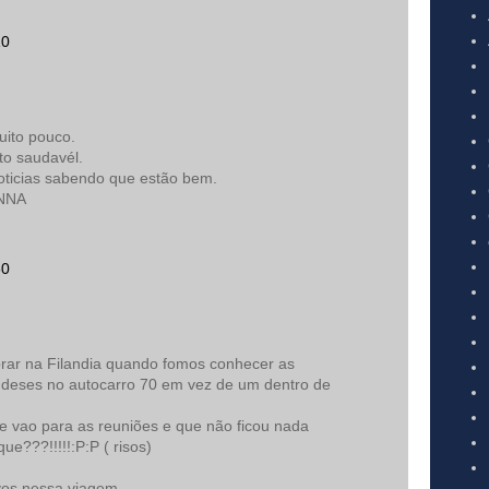
10
uito pouco.
to saudavél.
oticias sabendo que estão bem.
NNA
30
rar na Filandia quando fomos conhecer as
ndeses no autocarro 70 em vez de um dentro de
e vao para as reuniões e que não ficou nada
ue???!!!!!:P:P ( risos)
os nessa viagem...