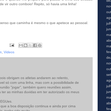
de
de vir outro comboio! Repito, só havia uma linha!
no
ou
ag
 penso que caminha é mesmo o que apetece ao pessoal.
ju
ju
ma
abr
ma
fe
m
,
Videos
de
no
ou
se
pois obrigam os atletas andarem ao relento,
ag
vel só com uma linha, mas com a possibilidade de
ju
união "jogar", também quero reuniões assim,
ju
 ter as minhas duvidas em ter autorizado os meus
ma
REGUes.
abr
 que a boa disposição continua e ainda por cima
fe
s, tenho rido muito.