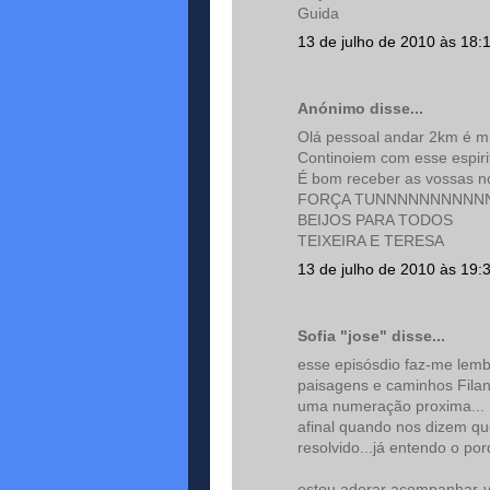
Guida
13 de julho de 2010 às 18:
Anónimo disse...
Olá pessoal andar 2km é m
Continoiem com esse espiri
É bom receber as vossas n
FORÇA TUNNNNNNNNNN
BEIJOS PARA TODOS
TEIXEIRA E TERESA
13 de julho de 2010 às 19:
Sofia "jose" disse...
esse episósdio faz-me lemb
paisagens e caminhos Fila
uma numeração proxima...
afinal quando nos dizem qu
resolvido...já entendo o porq
estou adorar acompanhar-v