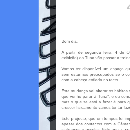
Bom dia,
A partir de segunda feira, 4 de Ou
exibição) da Tuna vão passar a trein
Vamos ter disponível um espaço que
sem estarmos preocupados se o cole
com a cabeça enfiada no tecto.
Esta mudança vai alterar os hábitos
que venho parar à Tuna", e eu conc
mas o que se está a fazer é para qu
crescer fisicamente vamos tentar faz
Este projecto, que em tempos foi im
apesar dos contactos com a Câmara 
sintrenses e escolas. Este ano, e c