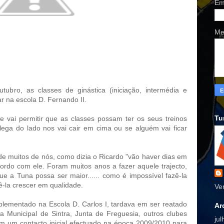
Em
Me
tubro, as classes de ginástica (iniciação, intermédia e
ar na escola D. Fernando II.
Tu
 vai permitir que as classes possam ter os seus treinos
ga do lado nos vai cair em cima ou se alguém vai ficar
 de muitos de nós, como dizia o Ricardo "vão haver dias em
ordo com ele. Foram muitos anos a fazer aquele trajecto,
e a Tuna possa ser maior...... como é impossível fazê-la
ê-la crescer em qualidade.
Ve
plementado na Escola D. Carlos I, tardava em ser reatado
Ar
Municipal de Sintra, Junta de Freguesia, outros clubes
ju
om um contacto inicial efectuado na época 2009/2010 para