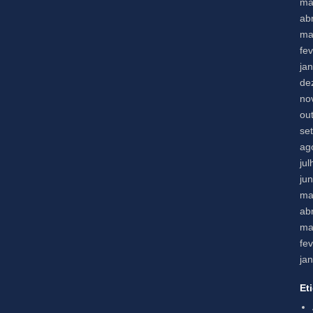
ma
abr
ma
fe
ja
de
no
ou
se
ag
ju
ju
ma
abr
ma
fe
ja
Et