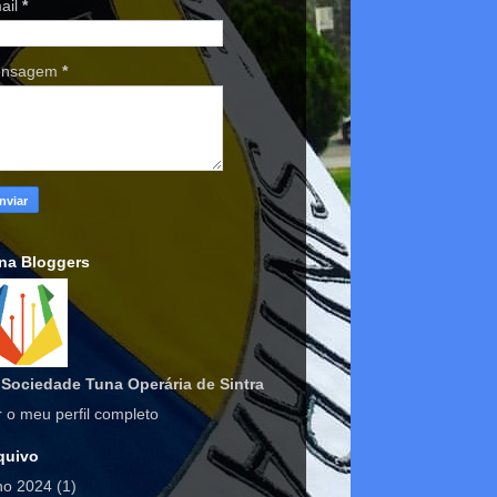
ail
*
nsagem
*
na Bloggers
Sociedade Tuna Operária de Sintra
r o meu perfil completo
quivo
lho 2024
(1)