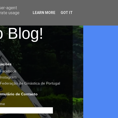
user-agent
erate usage
LEARN MORE
GOT IT
o Blog!
gações
Facebook
Instagram
Federação de Ginástica de Portugal
rmulário de Contacto
me