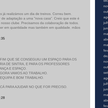
de
no
ou
s já realizámos um dia de treinos. Correu bem.
ag
er de adaptação a uma "nova casa". Creio que este é
ju
o nosso clube. Precisamos da colaboração de todos.
scer em quantidade mas também em qualidade. mãos
ju
ma
:35
abr
ma
fe
de
NFIM QUE SE CONSEGUIU UM ESPAÇO PARA OS
no
RIA DE SINTRA, E PARA OS PROFESSORES
ou
NÇA E ESPAÇO.
se
 AGORA VAMOS AO TRABALHO.
 EQUIPA E BOM TRABALHO.
ag
ju
 CÁ PARA AJUDAR NO QUE FOR PRECISO.
ju
ma
:28
abr
fe