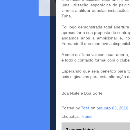
uma utilização esporádica do pavil
virmos a utilizar aquelas instalações
Tuna.
Foi logo demonstrada total abertura
apresentar a sua proposta de contrap
andámos anos a ambicionar e, no 
Fernando II que manteve a disponibili
A sede da Tuna vai continuar aberta,
e todo o contacto formal com o clube
Esperando que seja benéfico para t
pais e ginastas para esta alteração d
Boa Noite e Boa Sorte
Posted by
Tozé
on
outubro 03, 2010
Etiquetas:
Treino
3 comentários: