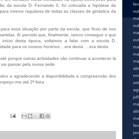
fe
hão da escola D. Fernando II, foi colocada a hipótese de
ou
 para treinos regulares de todas as classes de ginástica da
ma
ou
 para essa situação por parte da escola, que ficou de nos
ma
artidas. Aí percebi que, finalmente, íamos conseguir o que
ou
início desta época, voltámos a falar com a escola D.
dade para os nossos horários... era desta ... era desta.
ma
ma
 até porque outras actividades vão continuar a acontecer lá
ma
 vai passar pela nossa sede.
abr
no
odos e agradecendo a disponibilidade e compreensão dos
espeço-me até 2ª feira .
se
ag
ju
ma
abr
ma
fe
ja