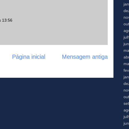
ja
de
no
s 13:56
ou
ag
ju
ju
ma
Página inicial
Mensagem antiga
abr
ma
fe
ja
de
no
ou
se
ag
ju
ju