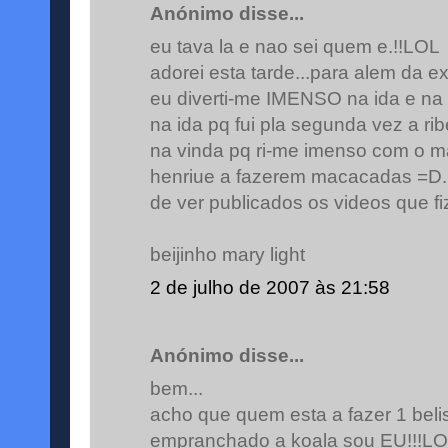
Anónimo disse...
eu tava la e nao sei quem e.!!LOL
adorei esta tarde...para alem da ex
eu diverti-me IMENSO na ida e na v
na ida pq fui pla segunda vez a ri
na vinda pq ri-me imenso com o ma
henriue a fazerem macacadas =D..
de ver publicados os videos que f
beijinho mary light
2 de julho de 2007 às 21:58
Anónimo disse...
bem...
acho que quem esta a fazer 1 beli
empranchado a koala sou EU!!!L