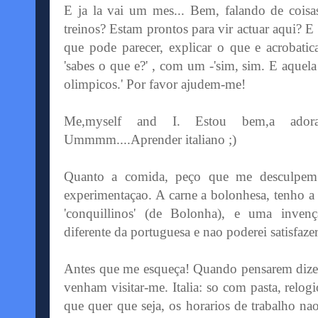
E ja la vai um mes... Bem, falando de coisas
treinos? Estam prontos para vir actuar aqui? E
que pode parecer, explicar o que e acrobati
'sabes o que e?' , com um -'sim, sim. E aquel
olimpicos.' Por favor ajudem-me!
Me,myself and I. Estou bem,a ador
Ummmm....Aprender italiano ;)
Quanto a comida, peço que me desculpem 
experimentaçao. A carne a bolonhesa, tenho 
'conquillinos' (de Bolonha), e uma invenç
diferente da portuguesa e nao poderei satisfazer
Antes que me esqueça! Quando pensarem dizer 
venham visitar-me. Italia: so com pasta, relog
que quer que seja, os horarios de trabalho n