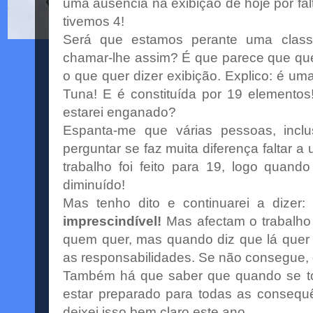
uma
ausência
na exibição de hoje por fal
tivemos 4!
Será que estamos perante uma class
chamar-lhe assim? É que parece que qu
o que quer dizer exibição. Explico: é u
Tuna! E é
constituída
por 19 elemento
estarei enganado?
Espanta-me que várias pessoas,
incl
perguntar se faz muita diferença faltar a
trabalho foi feito para 19, logo quando
diminuído
!
Mas tenho dito e continuarei a dizer:
imprescindível
!
Mas afectam o trabalho 
quem quer, mas quando diz que lá quer 
as responsabilidades. Se não consegue, 
Também há que saber que quando se t
estar preparado para todas as consequ
deixei isso bem claro este ano.