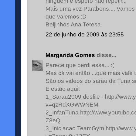
ninguem e espero nao repetir...
Mais uma vez Parabens.... Vamos 
que valemos :D
Beijinhos Ana Teresa
22 de junho de 2009 às 23:55
Margarida Gomes
disse...
Parece que perdi essa... :(
Mas cá vai então ...que mais vale 
São os videos do sarau da Tuna si
E estão aqui:
1_Sarau2009 desfile - http://www
v=qzRdXGWWNEM
2_InfanTuna http://www.youtube
Z8eQ
3_Iniciacao TeamGym http://www.