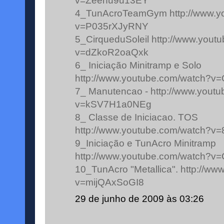
v=Zeenu9u13EY
4_TunAcroTeamGym http://www.y
v=P035rXJyRNY
5_CirqueduSoleil http://www.yout
v=dZkoR2oaQxk
6_ Iniciação Minitramp e Solo
http://www.youtube.com/watch?v
7_ Manutencao - http://www.yout
v=kSV7H1a0NEg
8_ Classe de Iniciacao. TOS
http://www.youtube.com/watch
9_Iniciação e TunAcro Minitramp
http://www.youtube.com/watch?v
10_TunAcro "Metallica". http://w
v=mijQAxSoGI8
29 de junho de 2009 às 03:26