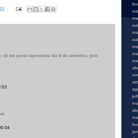
fe
10
ou
ma
ou
ma
ou
ma
ma
, só me posso apresentar dia 6 de setembro, pois
ma
abr
no
se
8:53
ag
ju
ma
abr
ha!
ma
fe
00:04
ja