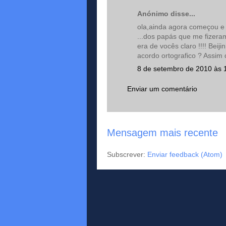
Anónimo disse...
ola,ainda agora começou e j
...dos papás que me fizeram
era de vocês claro !!!! Beij
acordo ortografico ? Assim
8 de setembro de 2010 às 
Enviar um comentário
Mensagem mais recente
Subscrever:
Enviar feedback (Atom)