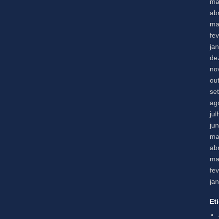
ma
abr
ma
fe
ja
de
no
ou
se
ag
ju
ju
ma
abr
ma
fe
ja
Et