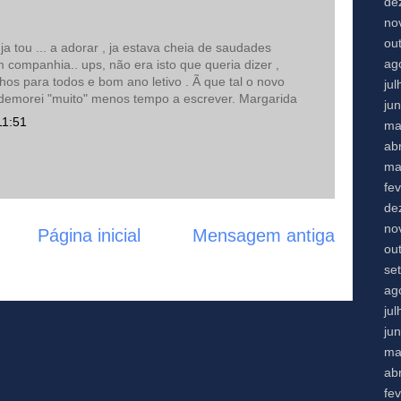
de
no
ou
a tou ... a adorar , ja estava cheia de saudades
ag
 companhia.. ups, não era isto que queria dizer ,
inhos para todos e bom ano letivo . Ã que tal o novo
ju
 demorei "muito" menos tempo a escrever. Margarida
ju
11:51
ma
abr
ma
fe
de
no
Página inicial
Mensagem antiga
ou
se
ag
ju
ju
ma
abr
fe