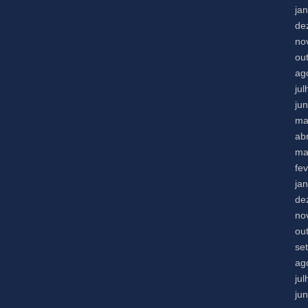
ja
de
no
ou
ag
ju
ju
ma
abr
ma
fe
ja
de
no
ou
se
ag
ju
ju