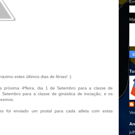
Em
Me
Tu
áximo estes últimos dias de férias! :)
na próxima 4ªfeira, dia 1 de Setembro para a classe de
e Setembro para a classe de ginástica de iniciação, e os
mesmos.
es foi enviado um postal para cada atleta com estas
Ve
Ar
ju