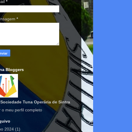
ail
*
nsagem
*
na Bloggers
Sociedade Tuna Operária de Sintra
r o meu perfil completo
quivo
lho 2024
(1)