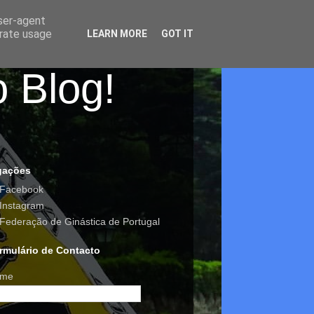
user-agent
erate usage
LEARN MORE
GOT IT
o Blog!
gações
Facebook
Instagram
Federação de Ginástica de Portugal
rmulário de Contacto
me