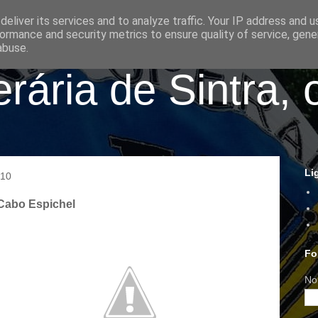
eliver its services and to analyze traffic. Your IP address and 
ormance and security metrics to ensure quality of service, gen
abuse.
ária de Sintra, 
Li
010
 Cabo Espichel
Fo
No