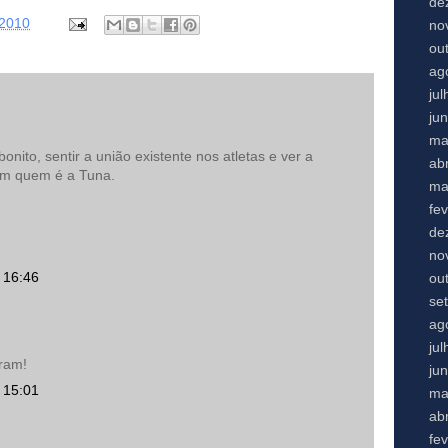
de
 2010
no
ou
ag
ju
ju
ma
onito, sentir a união existente nos atletas e ver a
abr
em quem é a Tuna.
ma
fe
de
no
 16:46
ou
se
ag
ju
eram!
ju
 15:01
ma
abr
fe