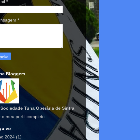
ail
*
nsagem
*
na Bloggers
Sociedade Tuna Operária de Sintra
r o meu perfil completo
quivo
lho 2024
(1)