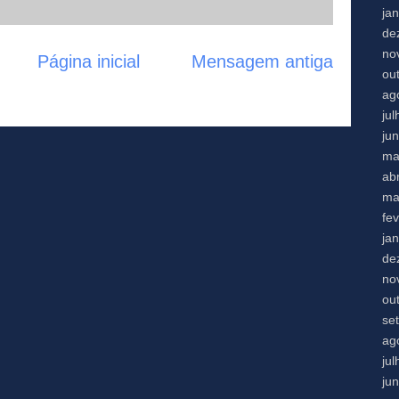
ja
de
no
Página inicial
Mensagem antiga
ou
ag
ju
ju
ma
abr
ma
fe
ja
de
no
ou
se
ag
ju
ju