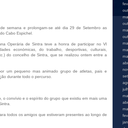
fe
ou
ma
ou
de semana e prolongam-se até dia 29 de Setembro as
ma
do Cabo Espichel.
ou
ma
na Operária de Sintra teve a honra de participar no VI
dades económicas, do trabalho, desportivas, culturais,
ma
etc.) do concelho de Sintra, que se realizou ontem entre a
ma
abr
no
por um pequeno mas animado grupo de atletas, pais e
se
ição durante todo o percurso.
ag
ju
ma
 o convívio e o espírito do grupo que existiu em mais uma
abr
intra.
ma
ara todos os amigos que estiveram presentes ao longo de
fe
ja