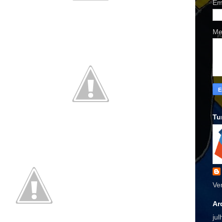
Em
Me
Tu
Ve
Ar
ju