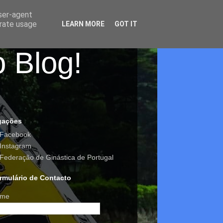
user-agent
erate usage
LEARN MORE
GOT IT
o Blog!
gações
Facebook
Instagram
Federação de Ginástica de Portugal
rmulário de Contacto
me