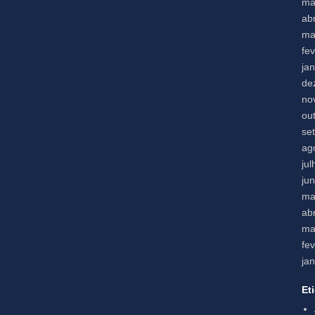
ma
abr
ma
fe
ja
de
no
ou
se
ag
ju
ju
ma
abr
ma
fe
ja
Et