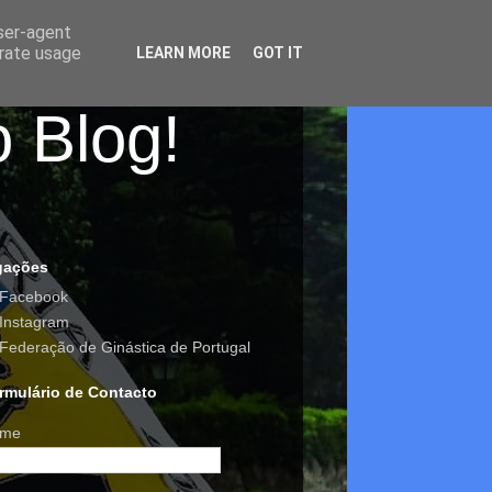
user-agent
erate usage
LEARN MORE
GOT IT
o Blog!
gações
Facebook
Instagram
Federação de Ginástica de Portugal
rmulário de Contacto
me