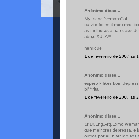
Anónimo disse...
My friend "vemans"lol
eu vi e foi muit mau mas i
as melhoras e nao deixs de 
abrçs XULA!!!
henrique
1 de fevereiro de 2007 às 
Anónimo disse...
espero k fikes bom depressa
bj***rita
1 de fevereiro de 2007 às 
Anónimo disse...
Sr.Dr.Eng.Arq.Exmo Wemans
que melhores depressa, e j
outros por eu n ter ido ao