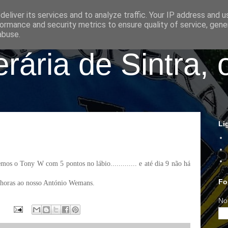
eliver its services and to analyze traffic. Your IP address and 
ormance and security metrics to ensure quality of service, gen
abuse.
ária de Sintra, 
Li
os o Tony W com 5 pontos no lábio............. e até dia 9 não há
Fo
elhoras ao nosso António Wemans.
No