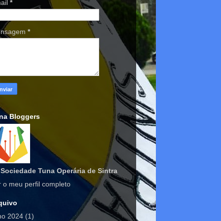
ail
*
nsagem
*
na Bloggers
Sociedade Tuna Operária de Sintra
r o meu perfil completo
quivo
lho 2024
(1)