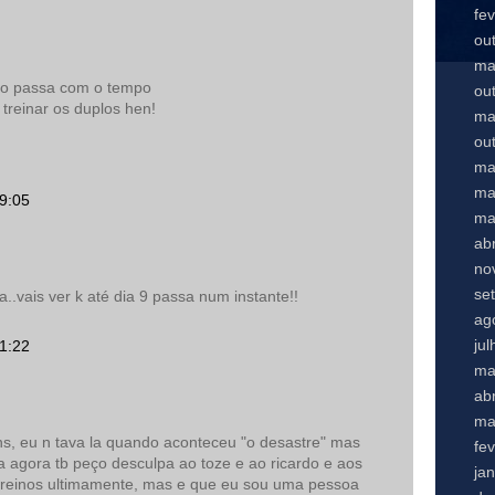
fe
ou
ma
sso passa com o tempo
ou
treinar os duplos hen!
ma
ou
ma
ma
19:05
ma
abr
no
se
..vais ver k até dia 9 passa num instante!!
ag
ju
21:22
ma
abr
ma
, eu n tava la quando aconteceu "o desastre" mas
fe
a agora tb peço desculpa ao toze e ao ricardo e aos
ja
s treinos ultimamente, mas e que eu sou uma pessoa