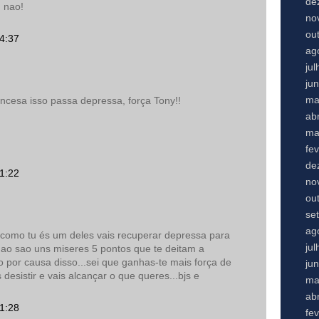
de
 nao!
no
ou
14:37
ag
ju
ju
ma
ncesa isso passa depressa, força Tony!!
abr
ma
fe
de
21:22
no
ou
se
ag
 como tu és um deles vais recuperar depressa para
ju
ao sao uns miseres 5 pontos que te deitam a
o por causa disso...sei que ganhas-te mais força de
ju
desistir e vais alcançar o que queres...bjs e
ma
abr
21:28
fe