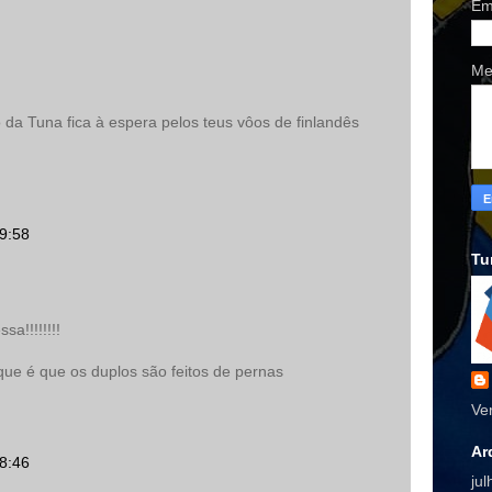
Em
Me
da Tuna fica à espera pelos teus vôos de finlandês
09:58
Tu
a!!!!!!!!
ue é que os duplos são feitos de pernas
Ve
Ar
18:46
ju