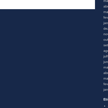
ma
abr
ma
fe
ja
de
no
ou
se
ag
ju
ju
ma
abr
ma
fe
ja
Et