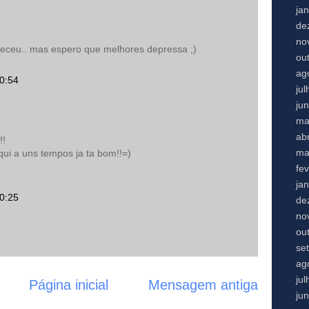
ja
de
no
teceu.. mas espero que melhores depressa ;)
ou
ag
20:54
ju
ju
ma
abr
!!
ma
dqui a uns tempos ja ta bom!!=)
fe
ja
20:25
de
no
ou
se
ag
ju
Página inicial
Mensagem antiga
ju