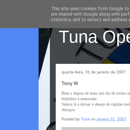
This site uses cookies from Google to d
are shared with Google along with perf
statistics, and to detect and address 
Tuna Oper
quarta-feira, 31 de janeiro de 2007
Tony W
Bem e depois de mais um dia de treino tem
beijinhos à namorada.
Vamos lá a deixar o desejo de rápidas m
Abraços
Posted by
Tozé
on
janeiro 31, 2007