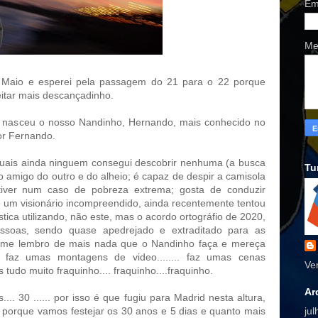
Em
Me
de Maio e esperei pela passagem do 21 para o 22 porque
eitar mais descançadinho.
que nasceu o nosso Nandinho, Hernando, mais conhecido no
or Fernando.
uais ainda ninguem consegui descobrir nenhuma (a busca
Tu
o amigo do outro e do alheio; é capaz de despir a camisola
iver num caso de pobreza extrema; gosta de conduzir
é um visionário incompreendido, ainda recentemente tentou
tica utilizando, não este, mas o acordo ortográfio de 2020,
ssoas, sendo quase apedrejado e extraditado para as
o me lembro de mais nada que o Nandinho faça e mereça
..... faz umas montagens de video........ faz umas cenas
Ve
as tudo muito fraquinho.... fraquinho....fraquinho.
Ar
.. 30 ...... por isso é que fugiu para Madrid nesta altura,
ju
r porque vamos festejar os 30 anos e 5 dias e quanto mais