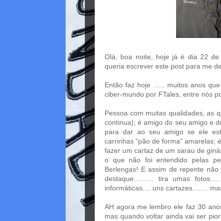
Olá, boa noite, hoje já é dia 22 
queria escrever este post para me d
Então faz hoje ...... muitos anos 
ciber-mundo por FTales, entre nós p
Pessoa com muitas qualidades, as q
continua); é amigo do seu amigo e d
para dar ao seu amigo se ele est
carrinhas "pão de forma" amarelas; 
fazer um cartaz de um sarau de ginás
o que não foi entendido pelas pe
Berlengas! E assim de repente nã
destaque.......... tira umas fotos
informáticas.... uns cartazes........ m
AH agora me lembro ele faz 30 anos..
mas quando voltar ainda vai ser pio