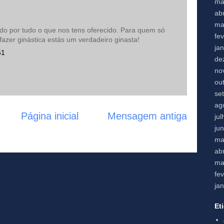
ma
abr
ma
do por tudo o que nos tens oferecido. Para quem só
fe
azer ginástica estás um verdadeiro ginasta!
ja
51
de
no
ou
se
ag
Página inicial
Mensagem antiga
ju
ju
ma
abr
ma
fe
ja
Et