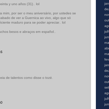
ja
inta y uno años (31).. lol
de
a mim, por ser o meu aniversário, por ustedes se
no
cabado de ver a Guernica ao vivo, algo que só
ou
uficiente maduro para se poder apreciar.. lol
ag
ju
uchos besos e abraços em español..
ju
ma
abr
16
ma
fe
ja
de
no
eia de talentos como disse o tozé.
ou
se
ag
ju
50
ju