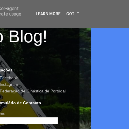
user-agent
erate usage
LEARN MORE
GOT IT
o Blog!
gações
Facebook
Instagram
Federação de Ginástica de Portugal
rmulário de Contacto
me