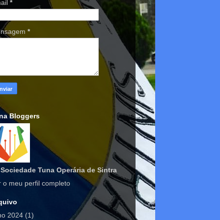
ail
*
nsagem
*
na Bloggers
Sociedade Tuna Operária de Sintra
r o meu perfil completo
quivo
lho 2024
(1)