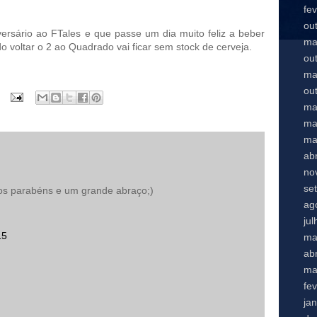
fe
ou
versário ao FTales e que passe um dia muito feliz a beber
ma
 voltar o 2 ao Quadrado vai ficar sem stock de cerveja.
ou
ma
ou
ma
ma
ma
abr
no
se
os parabéns e um grande abraço;)
ag
ju
15
ma
abr
ma
fe
ja