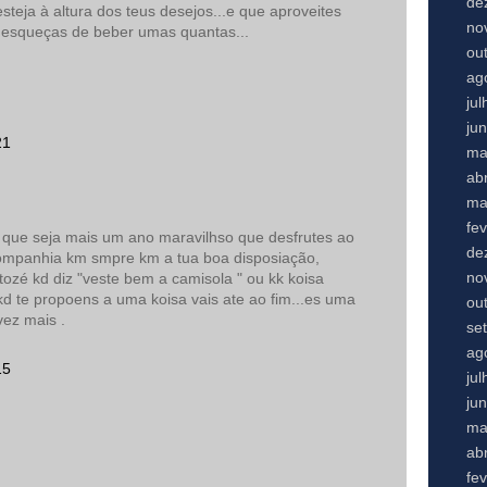
de
steja à altura dos teus desejos...e que aproveites
no
 esqueças de beber umas quantas...
ou
ag
ju
ju
21
ma
abr
ma
fe
 que seja mais um ano maravilhso que desfrutes ao
de
ompanhia km smpre km a tua boa disposiação,
no
.o tozé kd diz "veste bem a camisola " ou kk koisa
kd te propoens a uma koisa vais ate ao fim...es uma
ou
ez mais .
se
ag
15
ju
ju
ma
abr
fe