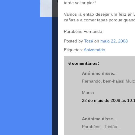
tarde voltar pior !
Vamos lá então desejar um feliz ani
cañas e a comer tapas porque quando
Parabéns Fernando
Posted by
Tozé
on
maio 22, 2008
Etiquetas:
Aniversário
6 comentários:
Anónimo disse...
Fernando, bem-hajas! Muit
Morca
22 de maio de 2008 às 10:
Anónimo disse...
Parabéns...Trintão...