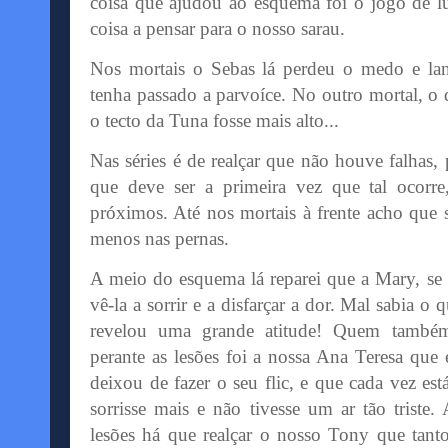
coisa que ajudou ao esquema foi o jogo de l
coisa a pensar para o nosso sarau.
Nos mortais o
Sebas
lá perdeu o medo e la
tenha passado a parvoíce. No outro mortal, o
o tecto da Tuna fosse mais alto...
Nas séries é de realçar que não houve falhas,
que deve ser a primeira vez que tal ocorr
próximos. Até nos mortais à frente acho que 
menos nas pernas.
A meio do esquema lá reparei que a Mary, se r
vê-la a sorrir e a disfarçar a dor. Mal sabia o 
revelou uma grande atitude! Quem també
perante as lesões foi a nossa Ana Teresa que
deixou de fazer o seu
flic
, e que cada vez est
sorrisse mais e não tivesse um ar tão triste
lesões há que realçar o nosso Tony que tan