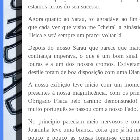
estamos certos do seu sucesso.
Agora quanto ao Sarau, foi
agradável
ao fim d
que cada vez que visito me "cheira" a ginást
Física e será sempre um prazer voltar lá.
Depois do nosso Sarau que parece que marc
confiança imperava, o que é um bom sinal. 
louras e a um dos nossos cromos. Estiver
desfile foram de boa disposição com uma Dia
A nossa exibição teve
inicio
com um moment
presentes à nossa
magnificência
, com os prim
Obrigado Física pelo carinho demonstrado!
muito português se passou com a nosso Fado.
No principio pareciam meio nervosos e com 
Joaninha teve uma branca, coisa que já há m
pouco e pouco as coisas foram-se compon