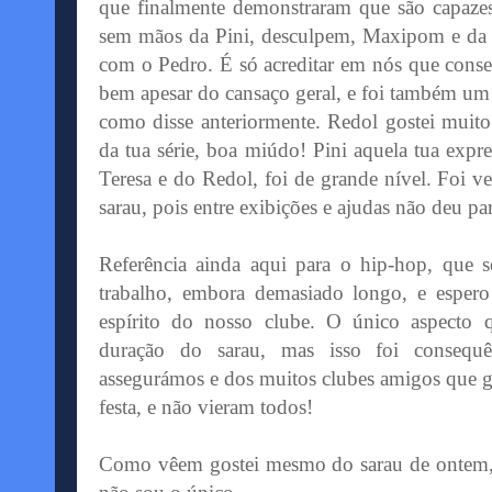
que finalmente demonstraram que são capazes,
sem mãos da
Pini
, desculpem,
Maxipom
e d
com o Pedro. É só acreditar em nós que con
bem apesar do cansaço geral, e foi também um
como disse anteriormente.
Redol
gostei muito
da tua série, boa miúdo!
Pini
aquela tua expre
Teresa e do
Redol
, foi de grande nível. Foi 
sarau, pois entre exibições e ajudas não deu pa
Referência ainda aqui para o
hip
-
hop
, que 
trabalho, embora demasiado longo, e espero
espírito
do nosso clube. O único aspecto q
duração do sarau, mas isso foi consequê
assegurámos e dos muitos clubes amigos que go
festa, e não vieram todos!
Como vêem gostei mesmo do sarau de ontem, 