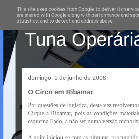
This site uses cookies from Google to deliver its servic
are shared with Google along with performance and secur
statistics, and to detect and address abuse.
Tuna Operária
domingo, 1 de junho de 2008
O Circo em Ribamar
Por questões de
logística
, desta vez resolvem
Cirque
a
Ribamar
, pois as condições materia
esquema Fado, a não ser numa versão menoriz
A noite iniciou-se com as pinturas, procurand